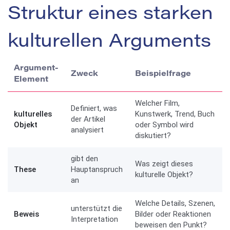
Struktur eines starken
kulturellen Arguments
Argument-
Zweck
Beispielfrage
Element
Welcher Film,
Definiert, was
kulturelles
Kunstwerk, Trend, Buch
der Artikel
Objekt
oder Symbol wird
analysiert
diskutiert?
gibt den
Was zeigt dieses
These
Hauptanspruch
kulturelle Objekt?
an
Welche Details, Szenen,
unterstützt die
Beweis
Bilder oder Reaktionen
Interpretation
beweisen den Punkt?