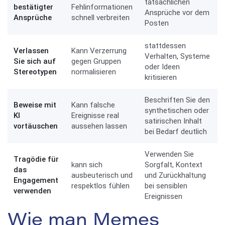
tatsächlichen
bestätigter
Fehlinformationen
Ansprüche vor dem
Ansprüche
schnell verbreiten
Posten
stattdessen
Verlassen
Kann Verzerrung
Verhalten, Systeme
Sie sich auf
gegen Gruppen
oder Ideen
Stereotypen
normalisieren
kritisieren
Beschriften Sie den
Beweise mit
Kann falsche
synthetischen oder
KI
Ereignisse real
satirischen Inhalt
vortäuschen
aussehen lassen
bei Bedarf deutlich
Verwenden Sie
Tragödie für
kann sich
Sorgfalt, Kontext
das
ausbeuterisch und
und Zurückhaltung
Engagement
respektlos fühlen
bei sensiblen
verwenden
Ereignissen
Wie man Memes