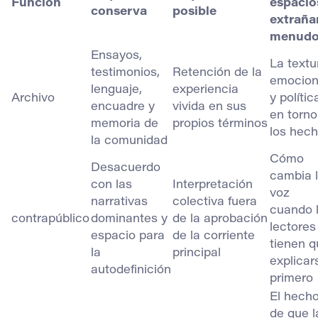
Función
espacio
conserva
posible
extraña
menud
Ensayos,
La textu
testimonios,
Retención de la
emocion
lenguaje,
experiencia
Archivo
y polític
encuadre y
vivida en sus
en torno
memoria de
propios términos
los hec
la comunidad
Cómo
Desacuerdo
cambia 
con las
Interpretación
voz
narrativas
colectiva fuera
cuando 
contrapúblico
dominantes y
de la aprobación
lectores
espacio para
de la corriente
tienen q
la
principal
explicar
autodefinición
primero
El hech
de que l