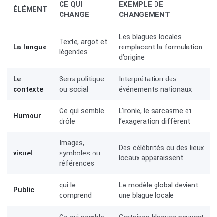
CE QUI
EXEMPLE DE
ÉLÉMENT
CHANGE
CHANGEMENT
Les blagues locales
Texte, argot et
La langue
remplacent la formulation
légendes
d’origine
Le
Sens politique
Interprétation des
contexte
ou social
événements nationaux
Ce qui semble
L’ironie, le sarcasme et
Humour
drôle
l’exagération diffèrent
Images,
Des célébrités ou des lieux
visuel
symboles ou
locaux apparaissent
références
qui le
Le modèle global devient
Public
comprend
une blague locale
Ce qui semble
Certaines blagues peuvent