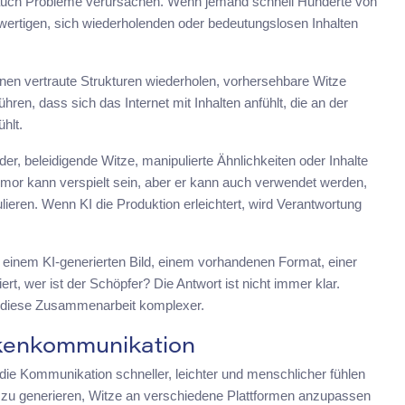
n auch Probleme verursachen. Wenn jemand schnell Hunderte von
ertigen, sich wiederholenden oder bedeutungslosen Inhalten
nen vertraute Strukturen wiederholen, vorhersehbare Witze
ühren, dass sich das Internet mit Inhalten anfühlt, die an der
hlt.
er, beleidigende Witze, manipulierte Ähnlichkeiten oder Inhalte
Humor kann verspielt sein, aber er kann auch verwendet werden,
ieren. Wenn KI die Produktion erleichtert, wird Verantwortung
 einem KI-generierten Bild, einem vorhandenen Format, einer
, wer ist der Schöpfer? Die Antwort ist nicht immer klar.
t diese Zusammenarbeit komplexer.
kenkommunikation
die Kommunikation schneller, leichter und menschlicher fühlen
en zu generieren, Witze an verschiedene Plattformen anzupassen