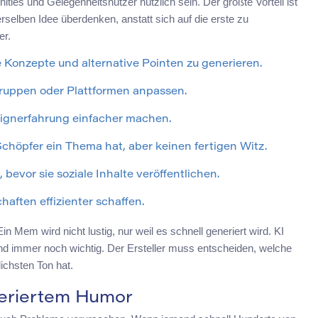
es und Gelegenheitsnutzer nützlich sein. Der größte Vorteil ist
selben Idee überdenken, anstatt sich auf die erste zu
er.
le Konzepte und alternative Pointen zu generieren.
ruppen oder Plattformen anpassen.
signerfahrung einfacher machen.
chöpfer ein Thema hat, aber keinen fertigen Witz.
bevor sie soziale Inhalte veröffentlichen.
ften effizienter schaffen.
in Mem wird nicht lustig, nur weil es schnell generiert wird. KI
nd immer noch wichtig. Der Ersteller muss entscheiden, welche
ichsten Ton hat.
neriertem Humor