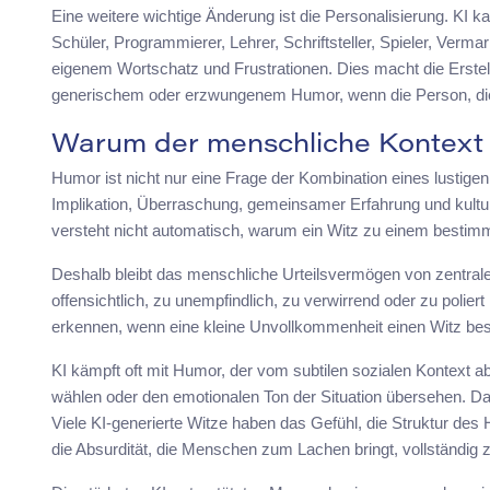
Eine weitere wichtige Änderung ist die Personalisierung. KI
Schüler, Programmierer, Lehrer, Schriftsteller, Spieler, Verma
eigenem Wortschatz und Frustrationen. Dies macht die Erstel
generischem oder erzwungenem Humor, wenn die Person, die da
Warum der menschliche Kontext i
Humor ist nicht nur eine Frage der Kombination eines lustigen 
Implikation, Überraschung, gemeinsamer Erfahrung und kultur
versteht nicht automatisch, warum ein Witz zu einem bestimmt
Deshalb bleibt das menschliche Urteilsvermögen von zentral
offensichtlich, zu unempfindlich, zu verwirrend oder zu poliert
erkennen, wenn eine kleine Unvollkommenheit einen Witz bess
KI kämpft oft mit Humor, der vom subtilen sozialen Kontext a
wählen oder den emotionalen Ton der Situation übersehen. Das 
Viele KI-generierte Witze haben das Gefühl, die Struktur de
die Absurdität, die Menschen zum Lachen bringt, vollständig 