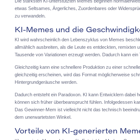
Die stärksten KI-unterstützten Memes beginnen normalerwei
etwas Seltsames, Ärgerliches, Zuordenbares oder Widersprüchl
zu verwandeln.
KI-Memes und die Geschwindigkei
KI wird wahrscheinlich den Lebenszyklus von Memes beschle
allmählich ausbreiten, als die Leute es entdeckten, remixten 
Tausende von Variationen erzeugt werden. Dadurch kann ein T
Gleichzeitig kann eine schnellere Produktion zu einer schne
gleichzeitig erscheinen, wird das Format möglicherweise schne
Hintergrundgeräusche werden.
Dadurch entsteht ein Paradoxon. KI kann Entwicklern dabei h
können sich früher überbeansprucht fühlen. Infolgedessen kann
Das Gewinner-Mem ist vielleicht nicht das technisch beeind
dem unerwartetsten Winkel.
Vorteile von KI-generierten Mem