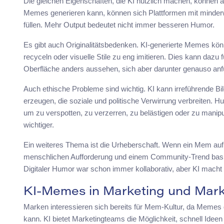
Die gleichen Eigenschaften, die KI nützlich machen, könne
Memes generieren kann, können sich Plattformen mit minderw
füllen. Mehr Output bedeutet nicht immer besseren Humor.
Es gibt auch Originalitätsbedenken. KI-generierte Memes kön
recyceln oder visuelle Stile zu eng imitieren. Dies kann dazu f
Oberfläche anders aussehen, sich aber darunter genauso anfü
Auch ethische Probleme sind wichtig. KI kann irreführende Bild
erzeugen, die soziale und politische Verwirrung verbreiten. 
um zu verspotten, zu verzerren, zu belästigen oder zu manipul
wichtiger.
Ein weiteres Thema ist die Urheberschaft. Wenn ein Mem auf
menschlichen Aufforderung und einem Community-Trend basiert
Digitaler Humor war schon immer kollaborativ, aber KI mach
KI-Memes in Marketing und Mar
Marken interessieren sich bereits für Mem-Kultur, da Memes 
kann. KI bietet Marketingteams die Möglichkeit, schnell Ide