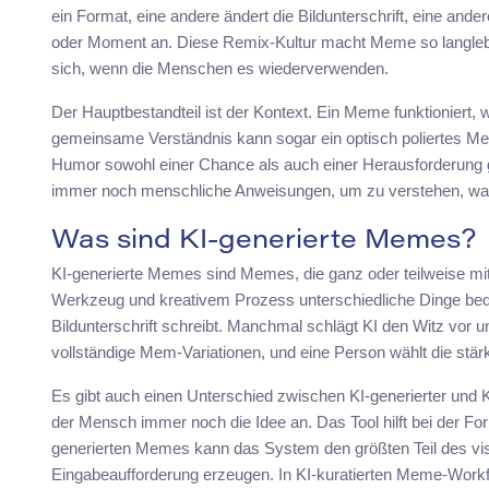
ein Format, eine andere ändert die Bildunterschrift, eine and
oder Moment an. Diese Remix-Kultur macht Meme so langlebig
sich, wenn die Menschen es wiederverwenden.
Der Hauptbestandteil ist der Kontext. Ein Meme funktioniert,
gemeinsame Verständnis kann sogar ein optisch poliertes Mem
Humor sowohl einer Chance als auch einer Herausforderung ge
immer noch menschliche Anweisungen, um zu verstehen, was e
Was sind KI-generierte Memes?
KI-generierte Memes sind Memes, die ganz oder teilweise mit H
Werkzeug und kreativem Prozess unterschiedliche Dinge bed
Bildunterschrift schreibt. Manchmal schlägt KI den Witz vor
vollständige Mem-Variationen, und eine Person wählt die stär
Es gibt auch einen Unterschied zwischen KI-generierter und K
der Mensch immer noch die Idee an. Das Tool hilft bei der For
generierten Memes kann das System den größten Teil des visu
Eingabeaufforderung erzeugen. In KI-kuratierten Meme-Work