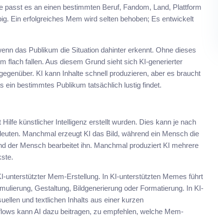
ere passt es an einen bestimmten Beruf, Fandom, Land, Plattform
. Ein erfolgreiches Mem wird selten behoben; Es entwickelt
 wenn das Publikum die Situation dahinter erkennt. Ohne dieses
 flach fallen. Aus diesem Grund sieht sich KI-generierter
genüber. KI kann Inhalte schnell produzieren, aber es braucht
in bestimmtes Publikum tatsächlich lustig findet.
ilfe künstlicher Intelligenz erstellt wurden. Dies kann je nach
euten. Manchmal erzeugt KI das Bild, während ein Mensch die
 und der Mensch bearbeitet ihn. Manchmal produziert KI mehrere
kste.
I-unterstützter Mem-Erstellung. In KI-unterstützten Memes führt
mulierung, Gestaltung, Bildgenerierung oder Formatierung. In KI-
ellen und textlichen Inhalts aus einer kurzen
flows kann AI dazu beitragen, zu empfehlen, welche Mem-