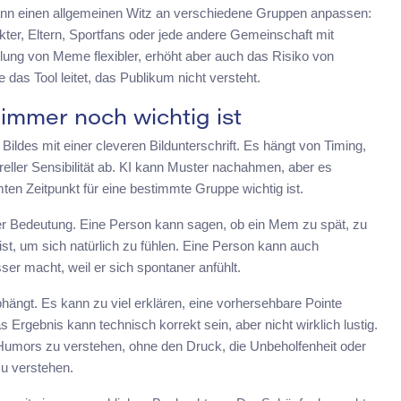
 kann einen allgemeinen Witz an verschiedene Gruppen anpassen:
rkter, Eltern, Sportfans oder jede andere Gemeinschaft mit
lung von Meme flexibler, erhöht aber auch das Risiko von
s Tool leitet, das Publikum nicht versteht.
mmer noch wichtig ist
Bildes mit einer cleveren Bildunterschrift. Es hängt von Timing,
eller Sensibilität ab. KI kann Muster nachahmen, aber es
en Zeitpunkt für eine bestimmte Gruppe wichtig ist.
er Bedeutung. Eine Person kann sagen, ob ein Mem zu spät, zu
 ist, um sich natürlich zu fühlen. Eine Person kann auch
er macht, weil er sich spontaner anfühlt.
bhängt. Es kann zu viel erklären, eine vorhersehbare Pointe
Ergebnis kann technisch korrekt sein, aber nicht wirklich lustig.
s Humors zu verstehen, ohne den Druck, die Unbeholfenheit oder
zu verstehen.