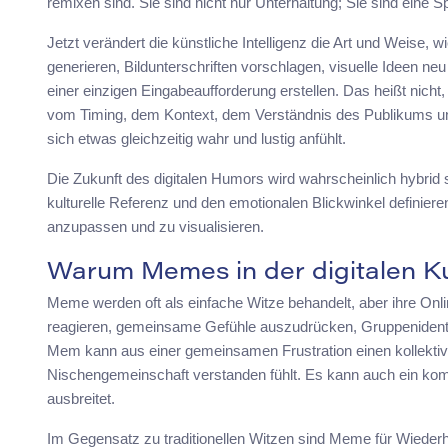
remixen sind. Sie sind nicht nur Unterhaltung; Sie sind eine Sp
Jetzt verändert die künstliche Intelligenz die Art und Weise, 
generieren, Bildunterschriften vorschlagen, visuelle Ideen neu
einer einzigen Eingabeaufforderung erstellen. Das heißt nic
vom Timing, dem Kontext, dem Verständnis des Publikums un
sich etwas gleichzeitig wahr und lustig anfühlt.
Die Zukunft des digitalen Humors wird wahrscheinlich hybrid 
kulturelle Referenz und den emotionalen Blickwinkel definieren. 
anzupassen und zu visualisieren.
Warum Memes in der digitalen Kul
Meme werden oft als einfache Witze behandelt, aber ihre Onlin
reagieren, gemeinsame Gefühle auszudrücken, Gruppenidenti
Mem kann aus einer gemeinsamen Frustration einen kollektiv
Nischengemeinschaft verstanden fühlt. Es kann auch ein komp
ausbreitet.
Im Gegensatz zu traditionellen Witzen sind Meme für Wiederho