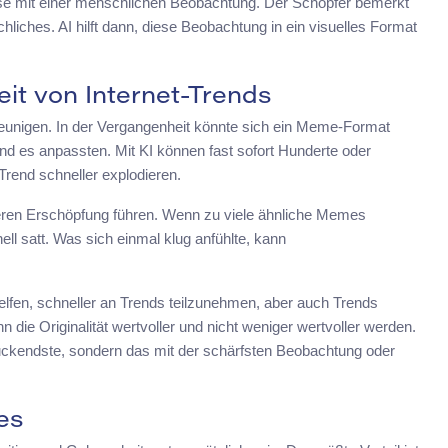
se mit einer menschlichen Beobachtung. Der Schöpfer bemerkt
iches. AI hilft dann, diese Beobachtung in ein visuelles Format
t von Internet-Trends
unigen. In der Vergangenheit könnte sich ein Meme-Format
und es anpassten. Mit KI können fast sofort Hunderte oder
rend schneller explodieren.
lleren Erschöpfung führen. Wenn zu viele ähnliche Memes
ll satt. Was sich einmal klug anfühlte, kann
elfen, schneller an Trends teilzunehmen, aber auch Trends
 die Originalität wertvoller und nicht weniger wertvoller werden.
ruckendste, sondern das mit der schärfsten Beobachtung oder
es