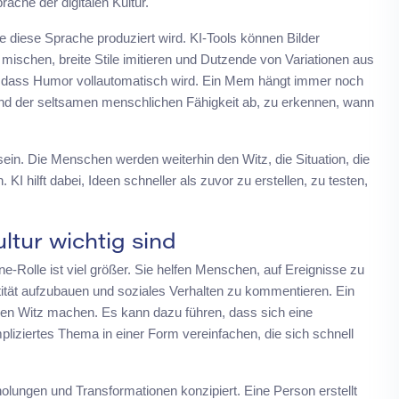
rache der digitalen Kultur.
wie diese Sprache produziert wird. KI-Tools können Bilder
 mischen, breite Stile imitieren und Dutzende von Variationen aus
ht, dass Humor vollautomatisch wird. Ein Mem hängt immer noch
d der seltsamen menschlichen Fähigkeit ab, zu erkennen, wann
sein. Die Menschen werden weiterhin den Witz, die Situation, die
KI hilft dabei, Ideen schneller als zuvor zu erstellen, zu testen,
tur wichtig sind
e-Rolle ist viel größer. Sie helfen Menschen, auf Ereignisse zu
tät aufzubauen und soziales Verhalten zu kommentieren. Ein
en Witz machen. Es kann dazu führen, dass sich eine
liziertes Thema in einer Form vereinfachen, die sich schnell
lungen und Transformationen konzipiert. Eine Person erstellt