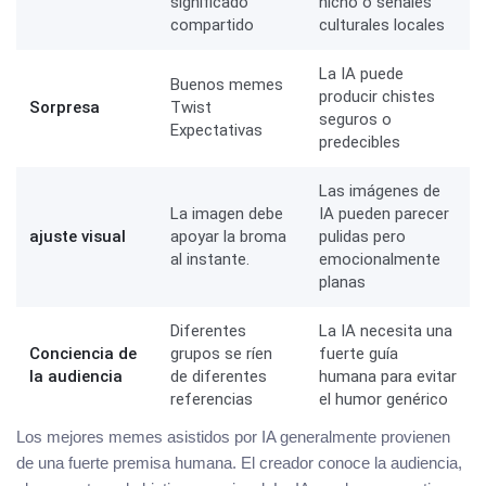
significado
nicho o señales
compartido
culturales locales
La IA puede
Buenos memes
producir chistes
Sorpresa
Twist
seguros o
Expectativas
predecibles
Las imágenes de
La imagen debe
IA pueden parecer
ajuste visual
apoyar la broma
pulidas pero
al instante.
emocionalmente
planas
Diferentes
La IA necesita una
Conciencia de
grupos se ríen
fuerte guía
la audiencia
de diferentes
humana para evitar
referencias
el humor genérico
Los mejores memes asistidos por IA generalmente provienen
de una fuerte premisa humana. El creador conoce la audiencia,