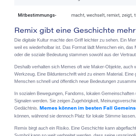
Mitbestimmungs-
macht, wechselt, remixt, zeigt, 
Remix gibt eine Geschichte mehr 
Die digitale Kultur machte den Griff leichter zu sehen. Ein Mem
weil es wiederholbar ist. Das Format lädt Menschen ein, das
oder die soziale Bedeutung stammen sowohl aus der Vertrauthe
Deshalb verhalten sich Memes oft wie Maker-Objekte, auch w
Werkzeug. Eine Bildunterschrift wird zu einem Material. Ein
Menschen schnell und öffentlich neue Bedeutungen zusamme
In sozialen Bewegungen, Fandoms, lokalen Gemeinschaften u
Signalen werden. Sie zeigen Zugehörigkeit, Meinungsverschi
Gedächtnis.
Memes können im besten Fall Gemeins
können, während sie dennoch Platz für lokale Stimme lassen.
Remix birgt auch ein Risiko. Eine Geschichte kann abgeflacht 
Symbol kann so weit verbreitet werden, dass seine ursprüng