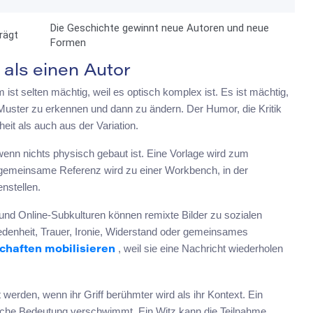
Die Geschichte gewinnt neue Autoren und neue
trägt
Formen
als einen Autor
 ist selten mächtig, weil es optisch komplex ist. Es ist mächtig,
 Muster zu erkennen und dann zu ändern. Der Humor, die Kritik
it als auch aus der Variation.
enn nichts physisch gebaut ist. Eine Vorlage wird zum
e gemeinsame Referenz wird zu einer Workbench, in der
nstellen.
nd Online-Subkulturen können remixte Bilder zu sozialen
edenheit, Trauer, Ironie, Widerstand oder gemeinsames
, weil sie eine Nachricht wiederholen
chaften mobilisieren
werden, wenn ihr Griff berühmter wird als ihr Kontext. Ein
liche Bedeutung verschwimmt. Ein Witz kann die Teilnahme