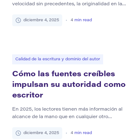
velocidad sin precedentes, la originalidad en la
escritura es tanto un imperativo creativo como
ético. Ya sea que sea un periodista que resuma un
diciembre 4, 2025
4
min read
discurso político, un estudiante que reformula un
estudio de investigación o un creador de
contenido que adapta las ideas de la industria, la
[…]
Calidad de la escritura y dominio del autor
Cómo las fuentes creíbles
impulsan su autoridad como
escritor
En 2025, los lectores tienen más información al
alcance de la mano que en cualquier otro
momento de la historia, pero también más
información errónea. Como escritor, su autoridad
diciembre 4, 2025
4
min read
no solo depende de qué tan bien presente ideas