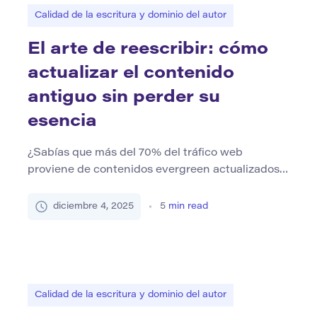
Calidad de la escritura y dominio del autor
El arte de reescribir: cómo
actualizar el contenido
antiguo sin perder su
esencia
¿Sabías que más del 70% del tráfico web
proviene de contenidos evergreen actualizados,
no de artículos nuevos? Según el Informe sobre
el estado de marketing de 2024 de HubSpot, las
diciembre 4, 2025
5
min read
empresas que actualizan regularmente las
publicaciones antiguas ven un 55% más de
tráfico orgánico que aquellos que dependen
únicamente del contenido nuevo. De hecho,
Google […]
Calidad de la escritura y dominio del autor