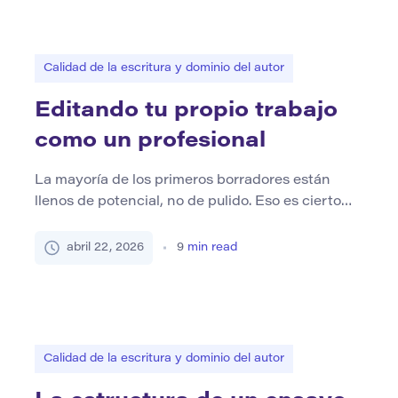
vuelven más fáciles de seguir y el […]
Calidad de la escritura y dominio del autor
Editando tu propio trabajo
como un profesional
La mayoría de los primeros borradores están
llenos de potencial, no de pulido. Eso es cierto
incluso para los escritores experimentados. Una
versión aproximada puede contener una idea
abril 22, 2026
9
min read
sólida, una estructura útil o una frase memorable,
pero generalmente también contiene repetición,
redacción vaga, transiciones débiles y oraciones
que tenían sentido al escribir pero que se […]
Calidad de la escritura y dominio del autor