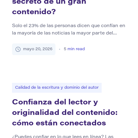
secreto de un gran
contenido?
Solo el 23% de las personas dicen que confían en
la mayoría de las noticias la mayor parte del
tiempo, según el informe de noticias digitales de
2024 del Instituto Reuters, un recordatorio de
mayo 20, 2026
5
min read
que los lectores escépticos dominan la web en
2024-2025. En este clima, la diferencia entre el
contenido que se desnata y […]
Calidad de la escritura y dominio del autor
Confianza del lector y
originalidad del contenido:
cómo están conectados
¿Puedes confiar en lo que lees en línea? Las