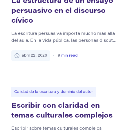
La estructura de un ensayo
persuasivo en el discurso
cívico
La escritura persuasiva importa mucho más allá
del aula. En la vida pública, las personas discuten
constantemente sobre leyes, derechos,
educación, libertad, seguridad pública,
abril 22, 2026
9
min read
tecnología y responsabilidad. Estos argumentos
aparecen en periódicos, audiencias públicas,
discursos de campaña, ensayos de opinión,
debates sobre políticas y discusiones
comunitarias. En cada caso, el desafío central no
Calidad de la escritura y dominio del autor
es simplemente […]
Escribir con claridad en
temas culturales complejos
Escribir sobre temas culturales complejos