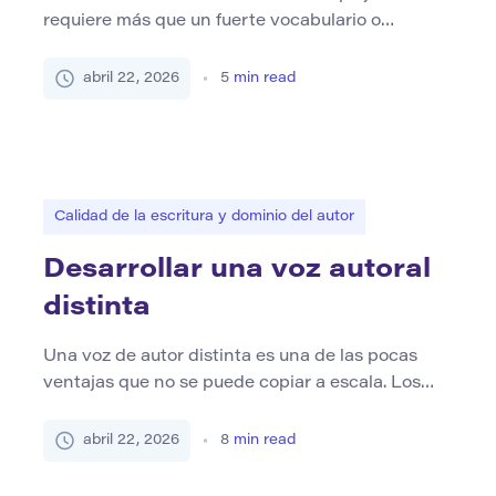
requiere más que un fuerte vocabulario o
profundidad intelectual. Exige claridad. Los
temas como la identidad, la religión, la migración,
abril 22, 2026
5
min read
la historia colonial, el género, el idioma y la
memoria colectiva tienen un peso emocional y
capas históricas. A menudo son políticamente
sensibles y socialmente cuestionados. En tales
contextos, la […]
Calidad de la escritura y dominio del autor
Desarrollar una voz autoral
distinta
Una voz de autor distinta es una de las pocas
ventajas que no se puede copiar a escala. Los
temas se pueden replicar, los formatos se pueden
realizar ingeniería inversa e incluso se pueden
abril 22, 2026
8
min read
imitar trucos estilísticos. Pero la voz, el sentido
reconocible de una mente detrás de las palabras,