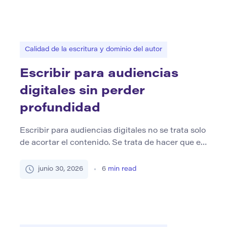
lo que significa un objeto cultural, por qué es
importante y qué revela sobre la sociedad. La […]
Calidad de la escritura y dominio del autor
Escribir para audiencias
digitales sin perder
profundidad
Escribir para audiencias digitales no se trata solo
de acortar el contenido. Se trata de hacer que el
contenido sea más fácil de ingresar, más fácil de
seguir y aún vale la pena leerlo. Los lectores en
junio 30, 2026
6
min read
línea a menudo escanean primero. Miran los
encabezados, los párrafos cortos, las listas, las
tablas y las primeras […]