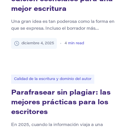
mejor escritura
Una gran idea es tan poderosa como la forma en
que se expresa. Incluso el borrador más
perspicaz puede perder su magia si está
desordenado, desenfocado o plagado de errores.
diciembre 4, 2025
4
min read
La edición es el proceso que cierra la brecha
entre una idea en bruto y una obra maestra
terminada. Es donde ocurre la mejora de […]
Calidad de la escritura y dominio del autor
Parafrasear sin plagiar: las
mejores prácticas para los
escritores
En 2025, cuando la información viaja a una