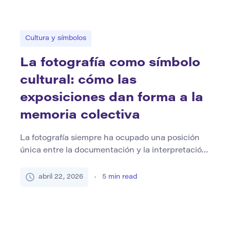
toma tiempo para construir. Es […]
Cultura y símbolos
La fotografía como símbolo
cultural: cómo las
exposiciones dan forma a la
memoria colectiva
La fotografía siempre ha ocupado una posición
única entre la documentación y la interpretación.
Una fotografía puede parecer objetiva a primera
vista, pero su significado nunca es fijo. Cambia
abril 22, 2026
5
min read
dependiendo de dónde aparezca la imagen,
cómo se enmarca y qué historia la rodea. En
ninguna parte es más visible esta transformación
que en las exposiciones […]