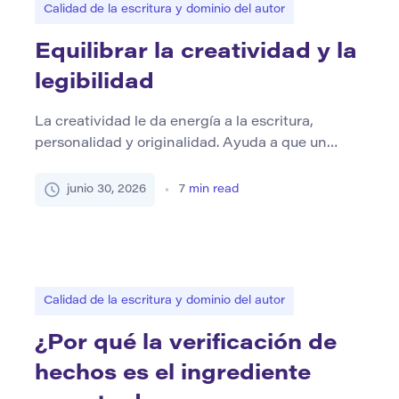
Calidad de la escritura y dominio del autor
Equilibrar la creatividad y la
legibilidad
La creatividad le da energía a la escritura,
personalidad y originalidad. Ayuda a que un
texto se sienta vivo en lugar de mecánico. La
legibilidad, sin embargo, hace que esa
junio 30, 2026
7
min read
creatividad sea accesible. Si los lectores no
pueden seguir la idea, incluso la oración más
imaginativa puede no comunicarse. La escritura
fuerte no elige entre […]
Calidad de la escritura y dominio del autor
¿Por qué la verificación de
hechos es el ingrediente