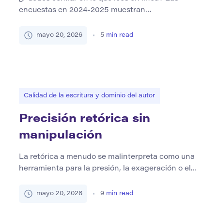
encuestas en 2024-2025 muestran
consistentemente un gran escepticismo hacia el
contenido digital, y las grandes mayorías dudan
mayo 20, 2026
5
min read
de la precisión en las plataformas sociales y los
blogs. En este clima, la originalidad del contenido
no es un lujo, es un requisito previo para la
credibilidad. El […]
Calidad de la escritura y dominio del autor
Precisión retórica sin
manipulación
La retórica a menudo se malinterpreta como una
herramienta para la presión, la exageración o el
control emocional. En realidad, una retórica
fuerte no tiene que manipular al lector. En el
mayo 20, 2026
9
min read
mejor de los casos, la retórica ayuda a que las
ideas sean más claras, los argumentos se