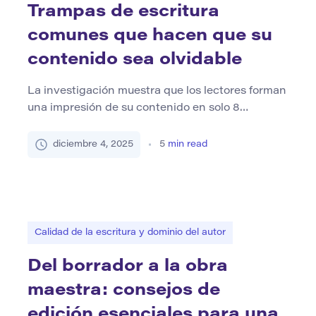
Trampas de escritura
comunes que hacen que su
contenido sea olvidable
La investigación muestra que los lectores forman
una impresión de su contenido en solo 8
segundos, más corto que la capacidad de
atención de un pez dorado. Sin embargo,
diciembre 4, 2025
5
min read
innumerables publicaciones, informes y artículos
de blog no logran captar la atención debido a
errores de escritura evitables. En un mundo
digital donde los algoritmos priorizan […]
Calidad de la escritura y dominio del autor
Del borrador a la obra
maestra: consejos de
edición esenciales para una