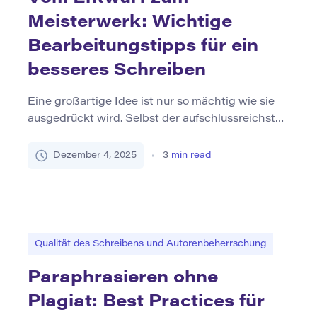
Meisterwerk: Wichtige
Bearbeitungstipps für ein
besseres Schreiben
Eine großartige Idee ist nur so mächtig wie sie
ausgedrückt wird. Selbst der aufschlussreichste
Entwurf kann seine Magie verlieren, wenn er
überfüllt, unkonzentriert oder voller Fehler ist.
Dezember 4, 2025
3
min read
Das Editieren ist der Prozess, der die Lücke
zwischen einer rohen Idee und einem fertigen
Meisterwerk schließt. Hier kommt es zur
Verbesserung des Schreibens – wo Klarheit
entsteht, […]
Qualität des Schreibens und Autorenbeherrschung
Paraphrasieren ohne
Plagiat: Best Practices für