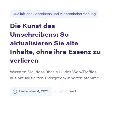
Nirgendwo ist diese Transformation sichtbarer
als in Fotoausstellungen, bei denen […]
Qualität des Schreibens und Autorenbeherrschung
Die Kunst des
Umschreibens: So
aktualisieren Sie alte
Inhalte, ohne ihre Essenz zu
verlieren
Wussten Sie, dass über 70% des Web-Traffics
aus aktualisierten Evergreen-Inhalten stammen,
nicht aus brandneuen Artikeln? Laut HubSpots
State of Marketing-Bericht von 2024 sehen
Dezember 4, 2025
5
min read
Unternehmen, die regelmäßig alte Posts
aktualisieren, 55% mehr organischen Traffic als
diejenigen, die sich ausschließlich auf neue