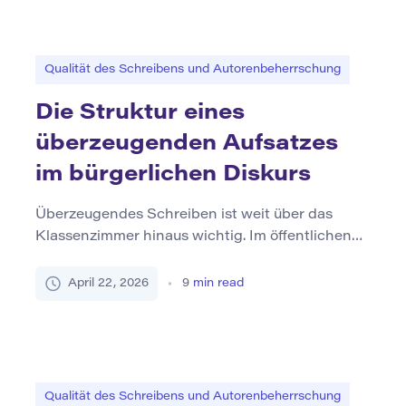
verantwortungsbewusster. Es gibt der
Bedeutung Form, ohne die Wahrheit hinter der
dramatischen Formulierung zu verbergen.
Qualität des Schreibens und Autorenbeherrschung
Rhetorische Präzision ist […]
Die Struktur eines
überzeugenden Aufsatzes
im bürgerlichen Diskurs
Überzeugendes Schreiben ist weit über das
Klassenzimmer hinaus wichtig. Im öffentlichen
Leben streiten sich die Menschen ständig über
Gesetze, Rechte, Bildung, Freiheit, öffentliche
April 22, 2026
9
min read
Sicherheit, Technologie und Verantwortung.
Diese Argumente erscheinen in Zeitungen,
öffentlichen Anhörungen, Wahlkampfreden,
Meinungsaufsätzen, politischen Debatten und
Diskussionen in der Gemeinschaft. In jedem Fall
Qualität des Schreibens und Autorenbeherrschung