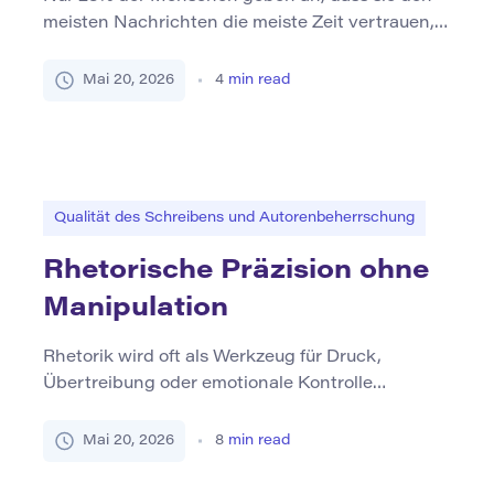
meisten Nachrichten die meiste Zeit vertrauen,
so der Digital News Report des Reuters Institute
2024 – eine Erinnerung daran, dass skeptische
Mai 20, 2026
4
min read
Leser das Internet in den Jahren 2024 bis 2025
dominieren. In diesem Klima ist der Unterschied
zwischen abgetriebenen Inhalten und
gespeicherten Inhalten einfach: Beweis. Durch
[…]
Qualität des Schreibens und Autorenbeherrschung
Rhetorische Präzision ohne
Manipulation
Rhetorik wird oft als Werkzeug für Druck,
Übertreibung oder emotionale Kontrolle
missverstanden. In Wirklichkeit muss eine starke
Rhetorik den Leser nicht manipulieren. Im besten
Mai 20, 2026
8
min read
Fall hilft Rhetorik, Ideen klarer zu werden,
Argumente leichter zu verfolgen und Sprache