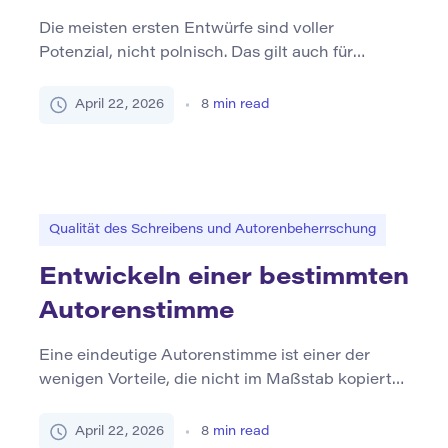
Die meisten ersten Entwürfe sind voller
Potenzial, nicht polnisch. Das gilt auch für
erfahrene Schriftsteller. Eine grobe Version kann
eine starke Idee, eine nützliche Struktur oder
April 22, 2026
8
min read
eine einprägsame Phrase enthalten, enthält
jedoch normalerweise auch Wiederholungen,
vage Formulierungen, schwache Übergänge und
Sätze, die beim Schreiben sinnvoll sind, sich
aber bei einem zweiten Blick weniger klar fühlen.
Qualität des Schreibens und Autorenbeherrschung
[…]
Entwickeln einer bestimmten
Autorenstimme
Eine eindeutige Autorenstimme ist einer der
wenigen Vorteile, die nicht im Maßstab kopiert
werden können. Themen können repliziert,
Formate rückentwickelt werden und sogar
April 22, 2026
8
min read