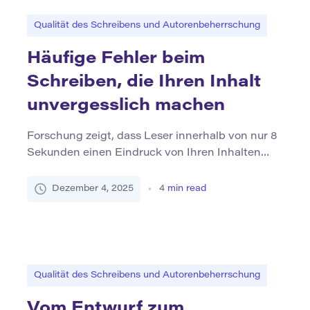
Inhalte verlassen. In der Tat hebt Google Now
explizit die "Zuletzt aktualisierten" Daten in den
Qualität des Schreibens und Autorenbeherrschung
[…]
Häufige Fehler beim
Schreiben, die Ihren Inhalt
unvergesslich machen
Forschung zeigt, dass Leser innerhalb von nur 8
Sekunden einen Eindruck von Ihren Inhalten
bilden – kürzer als die Aufmerksamkeitsspanne
eines Goldfischs. Unzählige Blog-Beiträge,
Dezember 4, 2025
4
min read
Berichte und Artikel erregen jedoch aufgrund
vermeidbarer Schreibfehler keine
Aufmerksamkeit. In einer digitalen Welt, in der
Algorithmen ansprechende, gut strukturierte
Inhalte priorisieren, enttäuscht das
Qualität des Schreibens und Autorenbeherrschung
unvergessliche Schreiben nicht nur die Leser. Es
[…]
Vom Entwurf zum