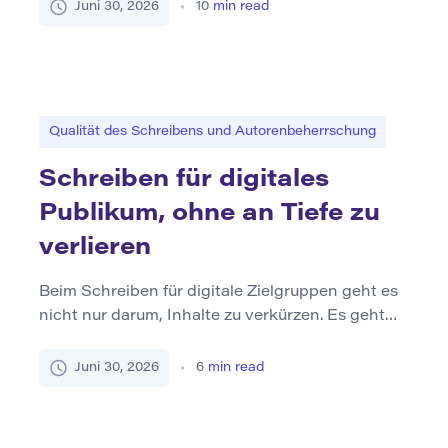
zu beschreiben. Ein starker kultureller Aufsatz
Juni 30, 2026
10
min read
sagt mehr als nur, was passiert ist oder wie
etwas aussieht. Es baut ein Argument darüber
auf, was ein kulturelles Objekt bedeutet, warum
es wichtig ist und was es über die […]
Qualität des Schreibens und Autorenbeherrschung
Schreiben für digitales
Publikum, ohne an Tiefe zu
verlieren
Beim Schreiben für digitale Zielgruppen geht es
nicht nur darum, Inhalte zu verkürzen. Es geht
darum, Inhalte leichter einzugeben, leichter zu
folgen und trotzdem lesenswert zu sein. Online-
Juni 30, 2026
6
min read
Leser scannen oft zuerst. Sie betrachten
Überschriften, kurze Absätze, Listen, Tabellen
und die ersten Zeilen, bevor sie entscheiden, ob