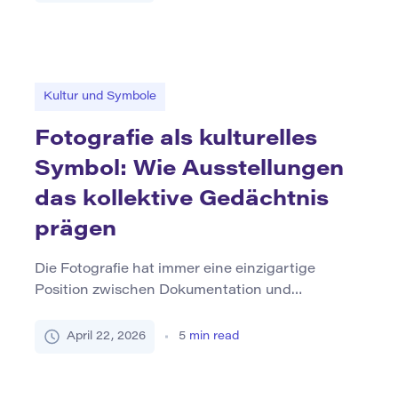
stilistische Tricks können nachgeahmt werden.
Aber die Stimme – der erkennbare Sinn eines
Geistes hinter den Worten – braucht Zeit, um zu
bauen. Es ist der Unterschied zwischen dem
Schreiben, das „richtig […]
Kultur und Symbole
Fotografie als kulturelles
Symbol: Wie Ausstellungen
das kollektive Gedächtnis
prägen
Die Fotografie hat immer eine einzigartige
Position zwischen Dokumentation und
Interpretation eingenommen. Ein Foto kann auf
den ersten Blick objektiv erscheinen, aber seine
April 22, 2026
5
min read
Bedeutung ist nie festgelegt. Es verschiebt sich
je nachdem, wo das Bild erscheint, wie es
gerahmt wird und welche Geschichte es umgibt.