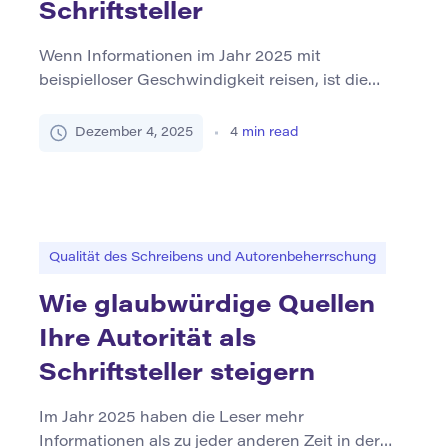
Schriftsteller
Wenn Informationen im Jahr 2025 mit
beispielloser Geschwindigkeit reisen, ist die
Originalität des Schreibens sowohl kreativ als
auch ethisch. Egal, ob Sie ein Journalist sind, der
Dezember 4, 2025
4
min read
eine politische Rede zusammenfasst, ein
Student, der eine Forschungsstudie
umformuliert, oder ein Content-Ersteller, der die
Erkenntnisse der Branche anpasst, die Art und
Weise, wie Sie umschreiben, kann Ihre
Qualität des Schreibens und Autorenbeherrschung
Glaubwürdigkeit […]
Wie glaubwürdige Quellen
Ihre Autorität als
Schriftsteller steigern
Im Jahr 2025 haben die Leser mehr
Informationen als zu jeder anderen Zeit in der