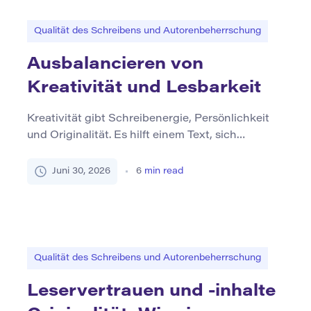
sie fortfahren möchten. Dies stellt eine
Herausforderung für Schriftsteller […]
Qualität des Schreibens und Autorenbeherrschung
Ausbalancieren von
Kreativität und Lesbarkeit
Kreativität gibt Schreibenergie, Persönlichkeit
und Originalität. Es hilft einem Text, sich
lebendig zu fühlen, anstatt mechanisch. Die
Lesbarkeit macht diese Kreativität jedoch
Juni 30, 2026
6
min read
zugänglich. Wenn die Leser der Idee nicht folgen
können, kann selbst der einfallsreichste Satz
nicht kommunizieren. Starkes Schreiben wählt
nicht zwischen Kreativität und Klarheit. Es
kombiniert beides. Ein guter Text kann Stimme,
Qualität des Schreibens und Autorenbeherrschung
Rhythmus, […]
Leservertrauen und -inhalte