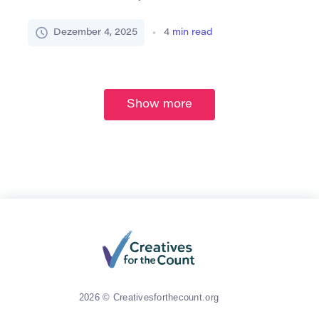
Geschichte – aber auch mehr Fehlinformationen.
Als Schriftsteller hängt Ihre Autorität nicht nur
Dezember 4, 2025
4
min read
davon ab, wie gut Sie Ideen präsentieren,
sondern auch von der Stärke der Quellen, die Sie
verwenden. Glaubwürdige Quellen zu zitieren ist
mehr als eine akademische Formalität; […]
Show more
2026 © Creativesforthecount.org