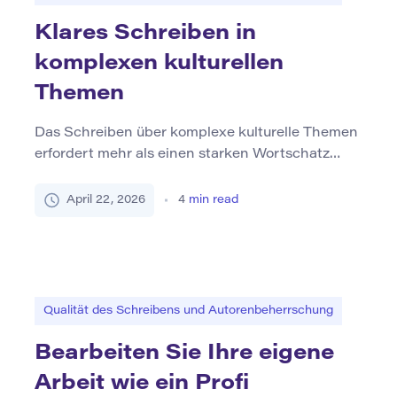
besteht die zentrale Herausforderung nicht nur
darin, eine Meinung […]
Klares Schreiben in
komplexen kulturellen
Themen
Das Schreiben über komplexe kulturelle Themen
erfordert mehr als einen starken Wortschatz
oder eine intellektuelle Tiefe. Es verlangt
Klarheit. Themen wie Identität, Religion,
April 22, 2026
4
min read
Migration, Kolonialgeschichte, Geschlecht,
Sprache und kollektives Gedächtnis tragen
emotionales Gewicht und historische Schichten.
Sie sind oft politisch sensibel und sozial
umstritten. In solchen Kontexten kann unklares
Qualität des Schreibens und Autorenbeherrschung
Schreiben mehr als nur verwirren – […]
Bearbeiten Sie Ihre eigene
Arbeit wie ein Profi