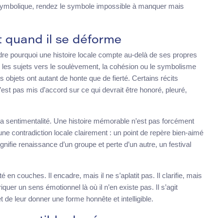
e symbolique, rendez le symbole impossible à manquer mais
t quand il se déforme
endre pourquoi une histoire locale compte au-delà de ses propres
us les sujets vers le soulèvement, la cohésion ou le symbolisme
ns objets ont autant de honte que de fierté. Certains récits
st pas mis d’accord sur ce qui devrait être honoré, pleuré,
la sentimentalité. Une histoire mémorable n’est pas forcément
ne contradiction locale clairement : un point de repère bien-aimé
gnifie renaissance d’un groupe et perte d’un autre, un festival
 en couches. Il encadre, mais il ne s’aplatit pas. Il clarifie, mais
riquer un sens émotionnel là où il n’en existe pas. Il s’agit
 et de leur donner une forme honnête et intelligible.