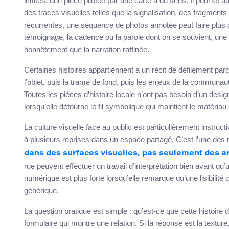
limites, une pièce pilotée par une carte a du sens. Il permet au
des traces visuelles telles que la signalisation, des fragmen
récurrentes, une séquence de photos annotée peut faire plus q
témoignage, la cadence ou la parole dont on se souvient, une
honnêtement que la narration raffinée.
Certaines histoires appartiennent à un récit de défilement par
l’objet, puis la trame de fond, puis les enjeux de la communa
Toutes les pièces d’histoire locale n’ont pas besoin d’un design 
lorsqu’elle détourne le fil symbolique qui maintient le matéria
La culture visuelle face au public est particulièrement instruct
à plusieurs reprises dans un espace partagé. C’est l’une des 
dans des surfaces visuelles, pas seulement des a
rue peuvent effectuer un travail d’interprétation bien avant qu’u
numérique est plus forte lorsqu’elle remarque qu’une lisibilité
générique.
La question pratique est simple : qu’est-ce que cette histoire do
formulaire qui montre une relation. Si la réponse est la texture, 