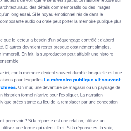
x lecteurs de voir que le sens est spatial. Si l’histoire repose sur
ts architecturaux, des détails commémoratifs ou des images
u’un long essai. Si le noyau émotionnel réside dans le
 composante audio ou orale peut porter la mémoire publique plus
ce que le lecteur a besoin d’un séquençage contrôlé : d’abord
uté. D’autres devraient rester presque obstinément simples.
immersif. En fait, la surproduction peut affaiblir une histoire
u ensemble.
ive ici, car la mémoire devient souvent durable lorsqu’elle est vue
raisons pour lesquelles
La mémoire publique vit souvent
. Un mur, une devanture de magasin ou un paysage de
rchives
n historien formel n’arrive pour l’expliquer. La narration
 civique préexistante au lieu de la remplacer par une conception
it percevoir ? Si la réponse est une relation, utilisez un
utilisez une forme qui ralentit l’œil. Si la réponse est la voix,