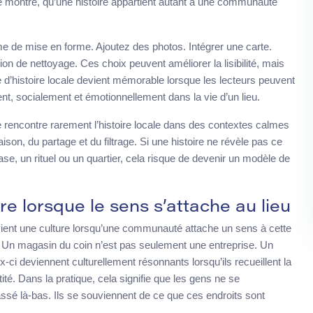
lle montre, qu’une histoire appartient autant à une communauté
e de mise en forme. Ajoutez des photos. Intégrer une carte.
ion de nettoyage. Ces choix peuvent améliorer la lisibilité, mais
 d’histoire locale devient mémorable lorsque les lecteurs peuvent
t, socialement et émotionnellement dans la vie d’un lieu.
ne rencontre rarement l’histoire locale dans des contextes calmes
aison, du partage et du filtrage. Si une histoire ne révèle pas ce
ase, un rituel ou un quartier, cela risque de devenir un modèle de
ure lorsque le sens s’attache au lieu
ient une culture lorsqu’une communauté attache un sens à cette
. Un magasin du coin n’est pas seulement une entreprise. Un
ci deviennent culturellement résonnants lorsqu’ils recueillent la
entité. Dans la pratique, cela signifie que les gens ne se
ssé là-bas. Ils se souviennent de ce que ces endroits sont