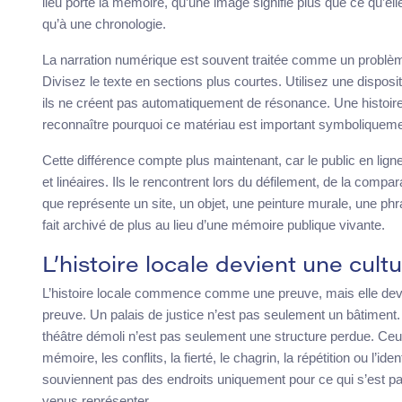
lieu porte la mémoire, qu’une image signifie plus que ce qu’e
qu’à une chronologie.
La narration numérique est souvent traitée comme un problèm
Divisez le texte en sections plus courtes. Utilisez une disposit
ils ne créent pas automatiquement de résonance. Une histoire
reconnaître pourquoi ce matériau est important symboliquemen
Cette différence compte plus maintenant, car le public en lig
et linéaires. Ils le rencontrent lors du défilement, de la compar
que représente un site, un objet, une peinture murale, une phr
fait archivé de plus au lieu d’une mémoire publique vivante.
L’histoire locale devient une cult
L’histoire locale commence comme une preuve, mais elle dev
preuve. Un palais de justice n’est pas seulement un bâtiment
théâtre démoli n’est pas seulement une structure perdue. Ceux-
mémoire, les conflits, la fierté, le chagrin, la répétition ou l’id
souviennent pas des endroits uniquement pour ce qui s’est pa
venus représenter.